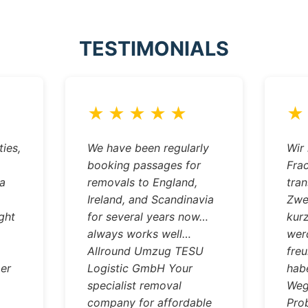
TESTIMONIALS
★
★
★
★
★
★
ties,
We have been regularly
Wir
booking passages for
Fra
 a
removals to England,
tra
Ireland, and Scandinavia
Zwe
ght
for several years now…
kurz
always works well…
wer
Allround Umzug TESU
freu
er
Logistic GmbH Your
habe
specialist removal
Weg
company for affordable
Pro