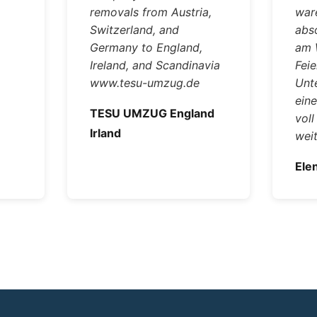
removals from Austria,
ware
Switzerland, and
abso
Germany to England,
am 
Ireland, and Scandinavia
Feie
www.tesu-umzug.de
Unt
ein
TESU UMZUG England
vol
Irland
wei
Ele