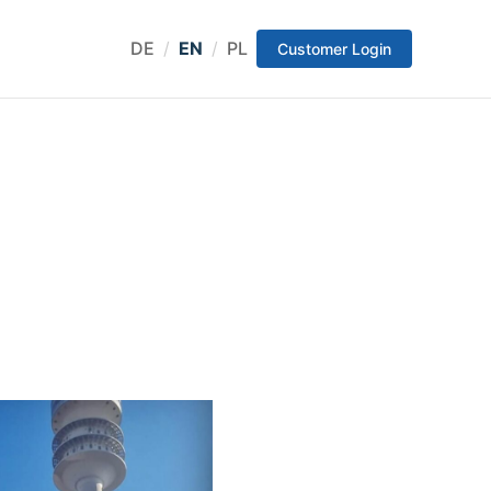
DE
/
EN
/
PL
Customer Login