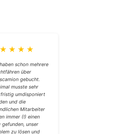
★
★
★
★
 haben schon mehrere
chtfähren über
nscamion gebucht.
imal musste sehr
fristig umdisponiert
den und die
ndlichen Mitarbeiter
n immer (!) einen
 gefunden, unser
blem zu lösen und