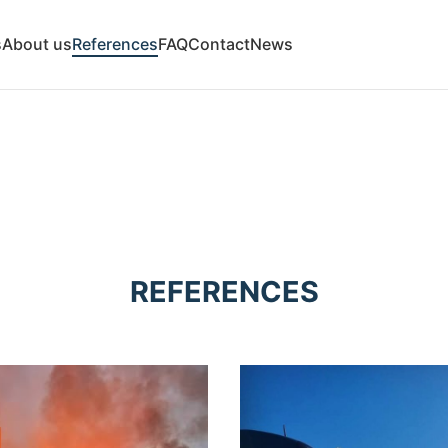
s
About us
References
FAQ
Contact
News
REFERENCES