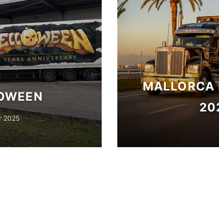
MALLORCA 
OWEEN
20
r 2025